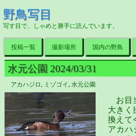
野鳥写目
写す目で、しゃめと勝手に読んでいます。
投稿一覧
撮影場所
国内の野鳥
水元公園 2024/03/31
アカハジロ
,
ミゾゴイ
,
水元公園
お目当
大きく
換えて
アカハ