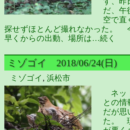
ず、昨
だ、午
空で直
探せずほとんど撮れなかった。 
早くからの出動、場所は…続く
ミゾゴイ 2018/06/24(日)
ミゾゴイ
,
浜松市
ネット
との情
だが思
た。 