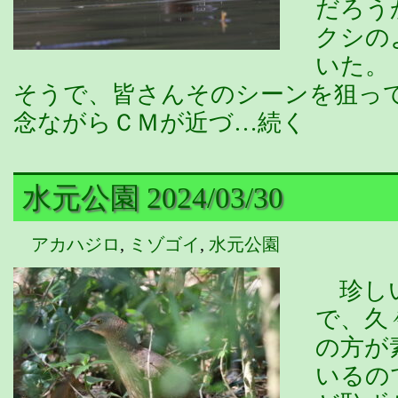
だろう
クシの
いた。
そうで、皆さんそのシーンを狙っ
念ながらＣＭが近づ…続く
水元公園 2024/03/30
アカハジロ
,
ミゾゴイ
,
水元公園
珍しい
で、久
の方が
いるの