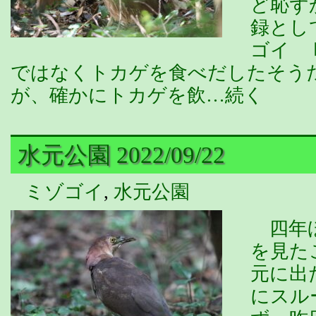
ど恥ず
録とし
ゴイ 
ではなくトカゲを食べだしたそう
が、確かにトカゲを飲…続く
水元公園 2022/09/22
ミゾゴイ
,
水元公園
四年ほ
を見た
元に出
にスル