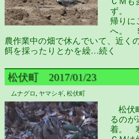
ＣＭも
ず。 
帰りに
へ。 
農作業中の畑で休んでいて、近く
餌を採ったりとかを繰…続く
松伏町 2017/01/23
ムナグロ
,
ヤマシギ
,
松伏町
松伏町
るのが
着。 