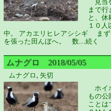
見当を
まで行
と、休
１０人
中。 アカエリヒレアシシギ ま
を張った田んぼへ。 数…続く
ムナグロ 2018/05/05
ムナグロ
,
矢切
ホイホ
もの公
ことは