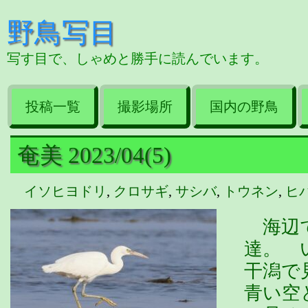
野鳥写目
写す目で、しゃめと勝手に読んでいます。
投稿一覧
撮影場所
国内の野鳥
奄美 2023/04(5)
イソヒヨドリ
,
クロサギ
,
サシバ
,
トウネン
,
ヒ
海辺で
達。 
干潟で
青い空