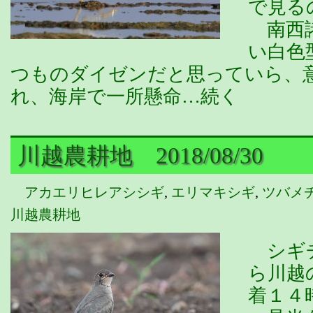
で見る
南西諸
い白色
つものダイゼンだと思っていら、
れ、海岸で一所懸命…続く
川越農耕地 2018/08/30
アカエリヒレアシシギ
,
エリマキシギ
,
ツバメ
川越農耕地
シギチ
ら川越
着１４