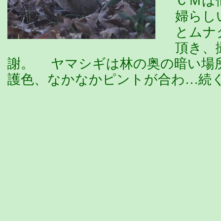
ＣＭは
婦らし
とムナ
頂き、
謝。 ヤマシギは林の奥の暗い場
護色、なかなかピントが合わ…続