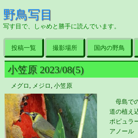
野鳥写目
写す目で、しゃめと勝手に読んでいます。
投稿一覧
撮影場所
国内の野鳥
小笠原 2023/08(5)
メグロ
,
メジロ
,
小笠原
母島での
道の植え
ポピュラー
アノール