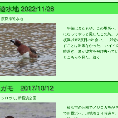
水地 2022/11/28
,
渡良瀬遊水地
午後はまたもや、この場所へ。
になってやっと撮したこの鳥。 
横浜以来2度目の出会い。 残念
すことは出来なかった。 ハイイ
時過ぎ、遙か彼方を飛び去って
とこちらを見た…続く
モ 2017/10/12
メジロガモ
,
新横浜公園
横浜市の公園でメジロガモが見
で新横浜へ、現地着１４時過ぎ