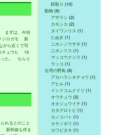
餌取り
(10)
動物
(9)
アザラシ
(2)
カモシカ
(2)
タイワンリス
(1)
 まずは、今頃
たぬき
(1)
メジロガモ 新
ニホンノウサギ
(1)
ながら近くで写
ニホンリス
(1)
ロチュウヒ 16
マッコウクジラ
(1)
いった。 ちらり
ラッコ
(1)
台湾の野鳥
(8)
アカハラシキチョウ
(1)
アヒル
(1)
インドコムクドリ
(1)
オウチュウ
(2)
オオジュウイチ
(1)
カタグロトビ
(1)
カノコバト
(1)
られるとのこと
カヤノボリ
(1)
。 新幹線も停ま
カワビタキ
(1)