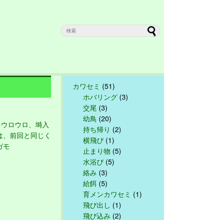
カワセミ
(51)
ホバリング
(3)
交尾
(3)
幼鳥
(20)
ウロウロ、塒入
持ち帰り
(2)
は、前回と同じく
横飛び
(1)
ガモ
止まり物
(5)
水浴び
(5)
絡み
(3)
給餌
(5)
育メンカワセミ
(1)
飛び出し
(1)
飛び込み
(2)