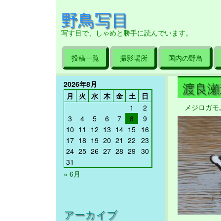
野鳥写目
写す目で、しゃめと勝手に読んでいます。
投稿一覧
撮影場所
国内の野鳥
2026年8月
渡良瀬遊
月
火
水
木
金
土
日
メジロガモ
1
2
3
4
5
6
7
8
9
10
11
12
13
14
15
16
17
18
19
20
21
22
23
24
25
26
27
28
29
30
31
« 6月
アーカイブ