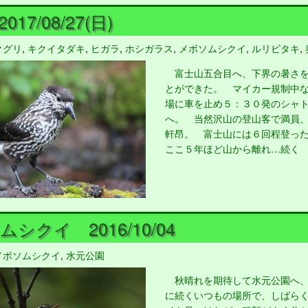
17/08/27(日)
クグリ
,
キクイタダキ
,
ヒガラ
,
ホシガラス
,
メボソムシクイ
,
ルリビタキ
,
富士山五合目へ、下界の暑さを
とができた。 マイカー規制中
場に車を止め５：３０発のシャ
へ。 当然沢山の登山客で満員
軒昂。 富士山には６回程登っ
ここ５年ほど山から離れ…続く
シクイ 2016/10/04
メボソムシクイ
,
水元公園
秋晴れを期待して水元公園へ、
に続くいつもの場所で、しばら