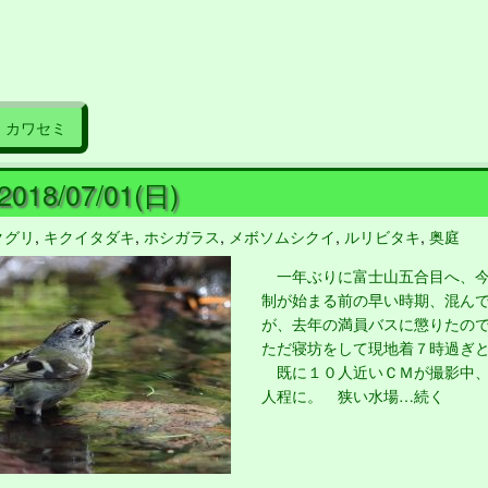
カワセミ
18/07/01(日)
クグリ
,
キクイタダキ
,
ホシガラス
,
メボソムシクイ
,
ルリビタキ
,
奥庭
一年ぶりに富士山五合目へ、今
制が始まる前の早い時期、混ん
が、去年の満員バスに懲りたの
ただ寝坊をして現地着７時過ぎ
既に１０人近いＣＭが撮影中、
人程に。 狭い水場…続く