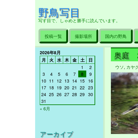
野鳥写目
写す目で、しゃめと勝手に読んでいます。
投稿一覧
撮影場所
国内の野鳥
2026年8月
奥庭 20
月
火
水
木
金
土
日
ウソ
,
カヤ
1
2
3
4
5
6
7
8
9
10
11
12
13
14
15
16
17
18
19
20
21
22
23
24
25
26
27
28
29
30
31
« 6月
アーカイブ