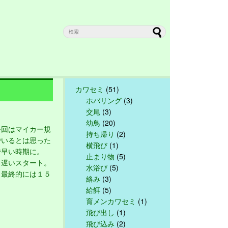
カワセミ
(51)
ホバリング
(3)
交尾
(3)
幼鳥
(20)
回はマイカー規
持ち帰り
(2)
でいるとは思った
横飛び
(1)
で早い時期に。
止まり物
(5)
と遅いスタート。
水浴び
(5)
最終的には１５
絡み
(3)
給餌
(5)
育メンカワセミ
(1)
飛び出し
(1)
飛び込み
(2)