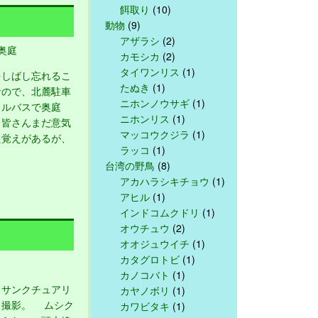
餌取り
(10)
動物
(9)
アザラシ
(2)
奥庭
カモシカ
(2)
タイワンリス
(1)
しばし忘れるこ
たぬき
(1)
なので、北麓駐車
ニホンノウサギ
(1)
トルバスで奥庭
ニホンリス
(1)
、皆さんまだ意気
マッコウクジラ
(1)
た覚えがあるが、
ラッコ
(1)
台湾の野鳥
(8)
アカハラシキチョウ
(1)
アヒル
(1)
インドコムクドリ
(1)
オウチュウ
(2)
オオジュウイチ
(1)
カタグロトビ
(1)
カノコバト
(1)
サンクチュアリ
カヤノボリ
(1)
く撮影。 ムシク
カワビタキ
(1)