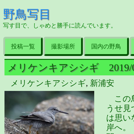
野鳥写目
写す目で、しゃめと勝手に読んでいます。
投稿一覧
撮影場所
国内の野鳥
メリケンキアシシギ 2019/05
メリケンキアシシギ
,
新浦安
この鳥
うせ見
は思い
岸へ。