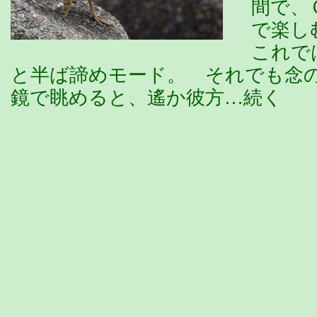
間で、
で楽し
これで
と半ば諦めモード。 それでも念
鏡で眺めると、遙か彼方…続く