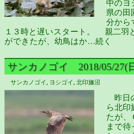
中のヨ
県の田
分から
１３時と遅いスタート。 親二羽
ができたが、幼鳥はか…続く
サンカノゴイ 2018/05/27(
サンカノゴイ
,
ヨシゴイ
,
北印旛沼
昨日の
ら北印
たが、
まで待