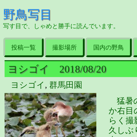
野鳥写目
写す目で、しゃめと勝手に読んでいます。
投稿一覧
撮影場所
国内の野鳥
ヨシゴイ 2018/08/20
ヨシゴイ
,
群馬田園
猛暑の
か右目
らく撮
久しぶ