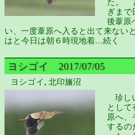
た。 
ぎまで
後葦原
い、一度葦原へ入ると出て来ない
はと今日は朝６時現地着…続く
ヨシゴイ 2017/07/05
ヨシゴイ
,
北印旛沼
珍しい
として
原へ、
するの