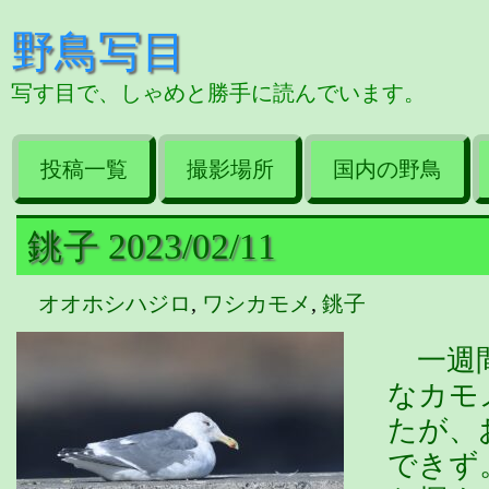
野鳥写目
写す目で、しゃめと勝手に読んでいます。
投稿一覧
撮影場所
国内の野鳥
銚子 2023/02/11
オオホシハジロ
,
ワシカモメ
,
銚子
一週間
なカモ
たが、
できず