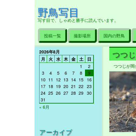
野鳥写目
写す目で、しゃめと勝手に読んでいます。
投稿一覧
撮影場所
国内の野鳥
2026年8月
つつじが
月
火
水
木
金
土
日
つつじが岡
1
2
3
4
5
6
7
8
9
10
11
12
13
14
15
16
17
18
19
20
21
22
23
24
25
26
27
28
29
30
31
« 6月
アーカイブ