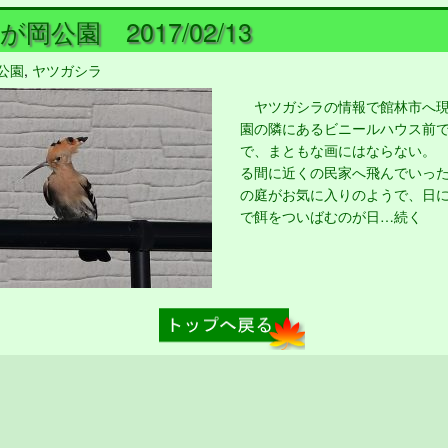
岡公園 2017/02/13
公園
,
ヤツガシラ
ヤツガシラの情報で館林市へ現
園の隣にあるビニールハウス前
で、まともな画にはならない。
る間に近くの民家へ飛んでいっ
の庭がお気に入りのようで、日
で餌をついばむのが日…続く