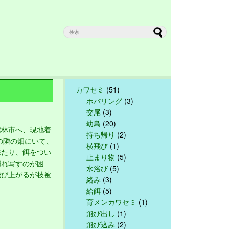
カワセミ
(51)
ホバリング
(3)
交尾
(3)
幼鳥
(20)
林市へ、現地着
持ち帰り
(2)
の隣の畑にいて、
横飛び
(1)
来たり、餌をつい
止まり物
(5)
隠れ写すのが困
水浴び
(5)
飛び上がるが枝被
絡み
(3)
給餌
(5)
育メンカワセミ
(1)
飛び出し
(1)
飛び込み
(2)