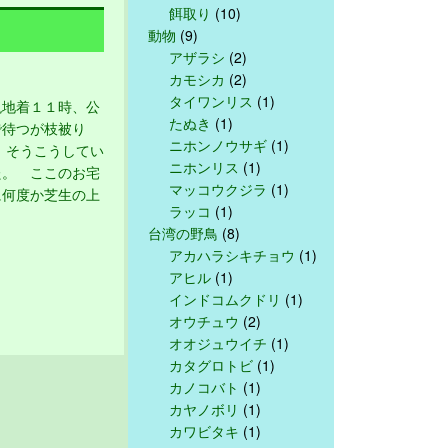
餌取り
(10)
動物
(9)
アザラシ
(2)
カモシカ
(2)
タイワンリス
(1)
地着１１時、公
たぬき
(1)
で待つが枝被り
ニホンノウサギ
(1)
 そうこうしてい
ニホンリス
(1)
た。 ここのお宅
マッコウクジラ
(1)
に何度か芝生の上
ラッコ
(1)
台湾の野鳥
(8)
アカハラシキチョウ
(1)
アヒル
(1)
インドコムクドリ
(1)
オウチュウ
(2)
オオジュウイチ
(1)
カタグロトビ
(1)
カノコバト
(1)
カヤノボリ
(1)
カワビタキ
(1)