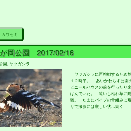
カワセミ
岡公園 2017/02/16
公園
,
ヤツガシラ
ヤツガシラに再挑戦するため館
１２時半。 あいかわらず公園
ビニールハウスの前を行ったり
ばんでいた。 遠いし枯れ草に
難。 たまにパイプの骨組みに
りで撮影には厳しい状…続く