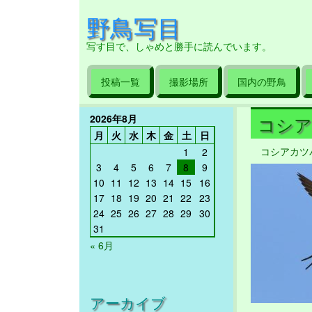
野鳥写目
写す目で、しゃめと勝手に読んでいます。
投稿一覧
撮影場所
国内の野鳥
2026年8月
コシアカ
月
火
水
木
金
土
日
コシアカツ
1
2
3
4
5
6
7
8
9
10
11
12
13
14
15
16
17
18
19
20
21
22
23
24
25
26
27
28
29
30
31
« 6月
アーカイブ