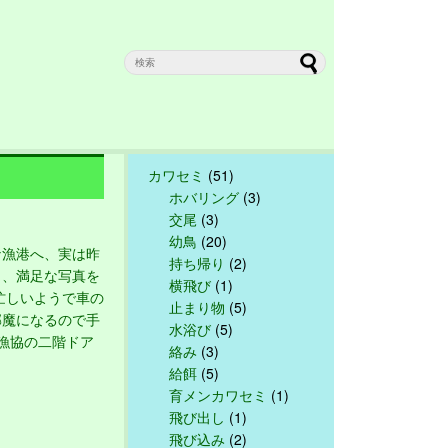
カワセミ
(51)
ホバリング
(3)
交尾
(3)
幼鳥
(20)
漁港へ、実は昨
持ち帰り
(2)
く、満足な写真を
横飛び
(1)
忙しいようで車の
止まり物
(5)
邪魔になるので手
水浴び
(5)
漁協の二階ドア
絡み
(3)
給餌
(5)
育メンカワセミ
(1)
飛び出し
(1)
飛び込み
(2)