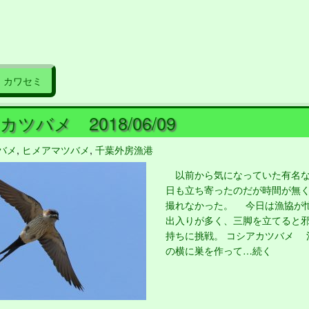
カワセミ
ツバメ 2018/06/09
バメ
,
ヒメアマツバメ
,
千葉外房漁港
以前から気になっていた有名な
日も立ち寄ったのだが時間が無
撮れなかった。 今日は漁協が
出入りが多く、三脚を立てると
持ちに挑戦。 コシアカツバメ 
の横に巣を作って…続く