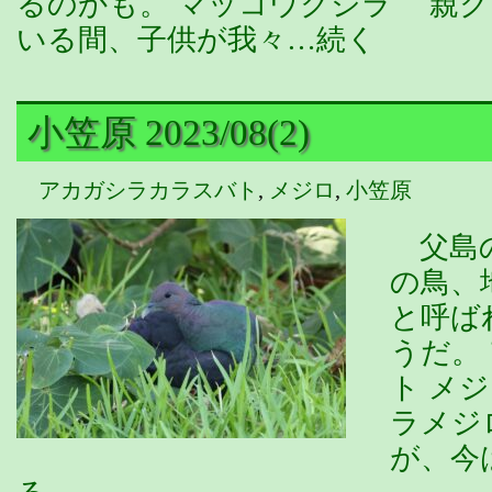
るのかも。 マッコウクジラ 親
いる間、子供が我々…続く
小笠原 2023/08(2)
アカガシラカラスバト
,
メジロ
,
小笠原
父島の
の鳥、
と呼ば
うだ。
ト メ
ラメジ
が、今