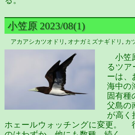
る。
小笠原 2023/08(1)
アカアシカツオドリ
,
オナガミズナギドリ
,
カ
小笠原
るツア
ーは、
海中の
固有種
父島の
が高く
ホェールウォッチングに変更。 
のはわずか、他にも数種…続く