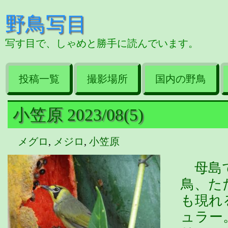
野鳥写目
写す目で、しゃめと勝手に読んでいます。
投稿一覧
撮影場所
国内の野鳥
小笠原 2023/08(5)
メグロ
,
メジロ
,
小笠原
母島で
鳥、た
も現れ
ュラー