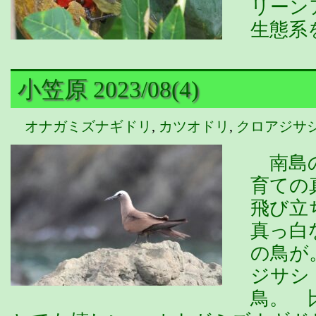
リーン
生態系
小笠原 2023/08(4)
オナガミズナギドリ
,
カツオドリ
,
クロアジサ
南島の
育ての
飛び立
真っ白
の鳥が
ジサシ
鳥。 