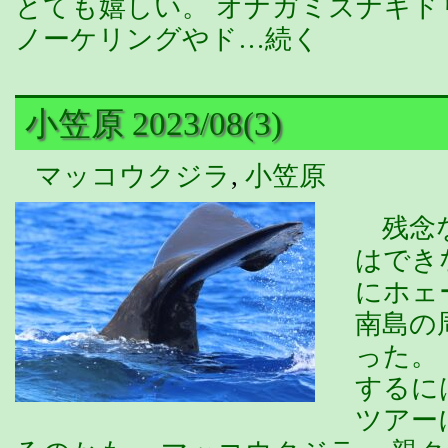
とても嬉しい。 オナガミズナギ
ノーケリングやド…続く
小笠原 2023/08(3)
マッコウクジラ
,
小笠原
残念な
はでき
にホェ
南島の
った。
するに
ツアー