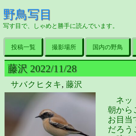
野鳥写目
写す目で、しゃめと勝手に読んでいます。
投稿一覧
撮影場所
国内の野鳥
藤沢 2022/11/28
サバクヒタキ
,
藤沢
ネット
朝から
お目当
だろう