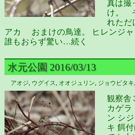
真は撮
け。 
れただ
アカ おまけの鳥達。 ヒレンジ
誰もおらず驚い…続く
水元公園 2016/03/13
アオジ
,
ウグイス
,
オオジュリン
,
ジョウビタキ
観察舎
カゲラ
ン シ
キ 餌