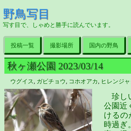
野鳥写目
写す目で、しゃめと勝手に読んでいます。
投稿一覧
撮影場所
国内の野鳥
秋ヶ瀬公園 2023/03/14
ウグイス
,
ガビチョウ
,
コホオアカ
,
ヒレンジャ
珍しい
公園近
けるの
時過ぎ