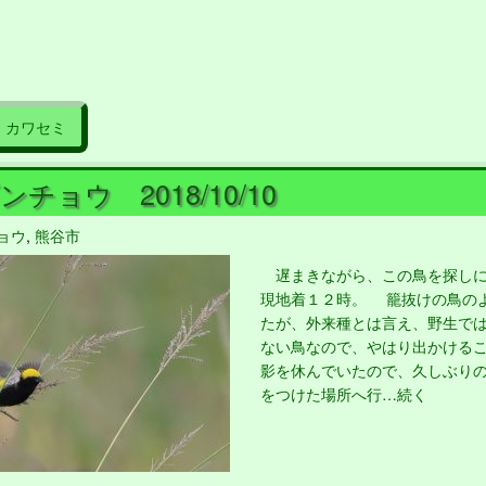
カワセミ
チョウ 2018/10/10
ョウ
,
熊谷市
遅まきながら、この鳥を探しに
現地着１２時。 籠抜けの鳥の
たが、外来種とは言え、野生で
ない鳥なので、やはり出かける
影を休んでいたので、久しぶり
をつけた場所へ行…続く