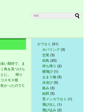
カワセミ
(51)
ホバリング
(3)
交尾
(3)
幼鳥
(20)
淡い期待で、ま
持ち帰り
(2)
全く鳥を見つけら
横飛び
(1)
ことに。 帰り
止まり物
(5)
てコスモス畑
水浴び
(5)
が良かったのでＣ
絡み
(3)
く
給餌
(5)
育メンカワセミ
(1)
飛び出し
(1)
飛び込み
(2)