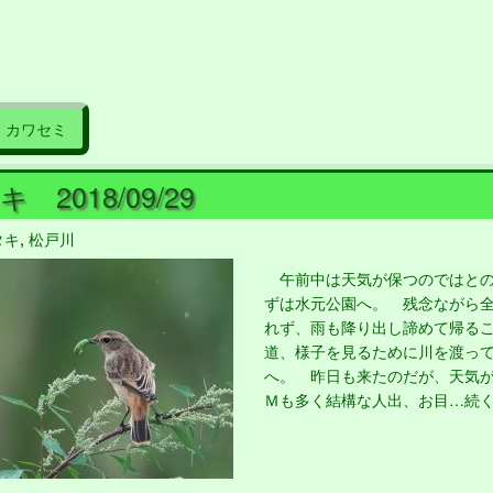
カワセミ
 2018/09/29
タキ
,
松戸川
午前中は天気が保つのではとの
ずは水元公園へ。 残念ながら
れず、雨も降り出し諦めて帰る
道、様子を見るために川を渡っ
へ。 昨日も来たのだが、天気
Ｍも多く結構な人出、お目…続