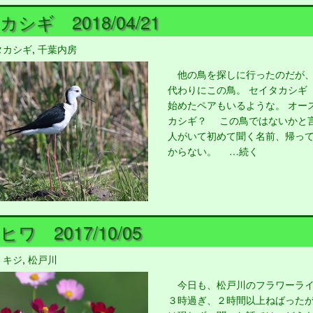
シギ 2018/04/21
タカシギ
,
千葉内房
他の鳥を探しに行ったのだが、
代わりにこの鳥。 セイタカシギ
始めたペアもいるような。 オー
カシギ？ この鳥ではないかと
人がいて初めて聞く名前、帰っ
からない。 …続く
ワ 2017/10/05
,
キジ
,
松戸川
今日も、松戸川のフラワーライ
３時過ぎ、２時間以上ねばった