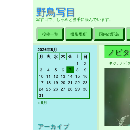
野鳥写目
写す目で、しゃめと勝手に読んでいます。
投稿一覧
撮影場所
国内の野鳥
2026年8月
ノビタキ
月
火
水
木
金
土
日
キジ
,
ノビ
1
2
3
4
5
6
7
8
9
10
11
12
13
14
15
16
17
18
19
20
21
22
23
24
25
26
27
28
29
30
31
« 6月
アーカイブ