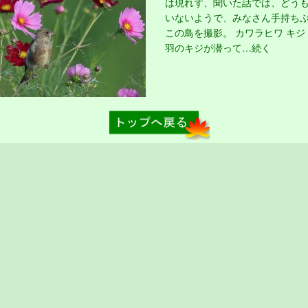
は現れず、聞いた話では、どう
いないようで、みなさん手持ち
この鳥を撮影。 カワラヒワ キジ
羽のキジが潜って…続く