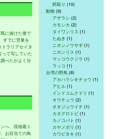
餌取り
(10)
動物
(9)
アザラシ
(2)
カモシカ
(2)
タイワンリス
(1)
既に抜けた後で
たぬき
(1)
 すでに営巣を
ニホンノウサギ
(1)
ストラリアセイタ
ニホンリス
(1)
言って写していた
マッコウクジラ
(1)
て調べたがよく分
ラッコ
(1)
台湾の野鳥
(8)
アカハラシキチョウ
(1)
アヒル
(1)
インドコムクドリ
(1)
オウチュウ
(2)
オオジュウイチ
(1)
カタグロトビ
(1)
カノコバト
(1)
ンへ、現地着１
カヤノボリ
(1)
が、お目当ての鳥
カワビタキ
(1)