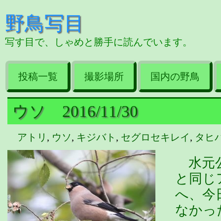
野鳥写目
写す目で、しゃめと勝手に読んでいます。
投稿一覧
撮影場所
国内の野鳥
ウソ 2016/11/30
アトリ
,
ウソ
,
キジバト
,
セグロセキレイ
,
タヒ
水元公
と同じ
へ、今
なかっ