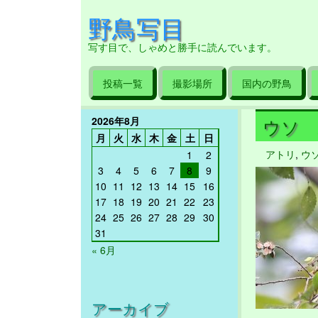
野鳥写目
写す目で、しゃめと勝手に読んでいます。
投稿一覧
撮影場所
国内の野鳥
2026年8月
ウソ 2
月
火
水
木
金
土
日
アトリ
,
ウ
1
2
3
4
5
6
7
8
9
10
11
12
13
14
15
16
17
18
19
20
21
22
23
24
25
26
27
28
29
30
31
« 6月
アーカイブ