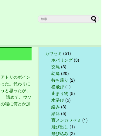
カワセミ
(51)
ホバリング
(3)
交尾
(3)
幼鳥
(20)
アトリのポイン
持ち帰り
(2)
かった。代わりに
横飛び
(1)
ろうと思ったが、
止まり物
(5)
。 諦めて、ウソ
水浴び
(5)
達の端に何とか加
絡み
(3)
給餌
(5)
育メンカワセミ
(1)
飛び出し
(1)
飛び込み
(2)