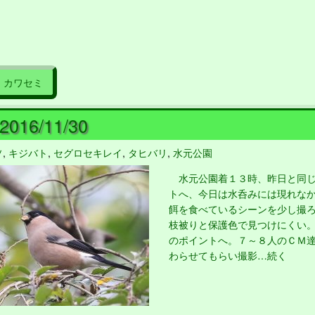
カワセミ
016/11/30
ソ
,
キジバト
,
セグロセキレイ
,
タヒバリ
,
水元公園
水元公園着１３時、昨日と同じ
トへ、今日は水呑みには現れな
餌を食べているシーンを少し撮
枝被りと保護色で見つけにくい
のポイントへ。７～８人のＣＭ
わらせてもらい撮影…続く