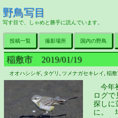
野鳥写目
写す目で、しゃめと勝手に読んでいます。
投稿一覧
撮影場所
国内の野鳥
稲敷市 2019/01/19
オオハシシギ
,
タゲリ
,
ツメナガセキレイ
,
稲敷
今年初
ログで
探しに
に。 