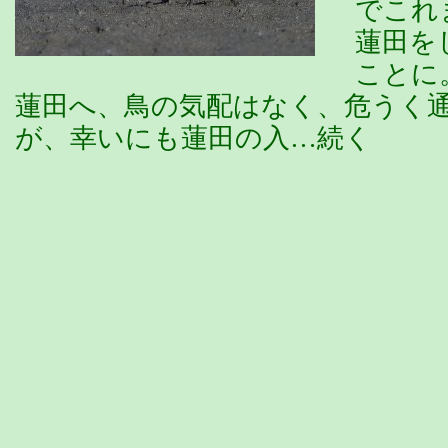
でこれ
蓮田を
ことに
蓮田へ、鳥の気配はなく、危うく
が、幸いにも蓮田の入…続く