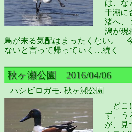
は、な
干潮に
渚へ、
潟が現
鳥が来る気配はまったくない。 
ないと言って帰っていく…続く
秋ヶ瀬公園 2016/04/06
ハシビロガモ
,
秋ヶ瀬公園
どこに
ず、う
が、見