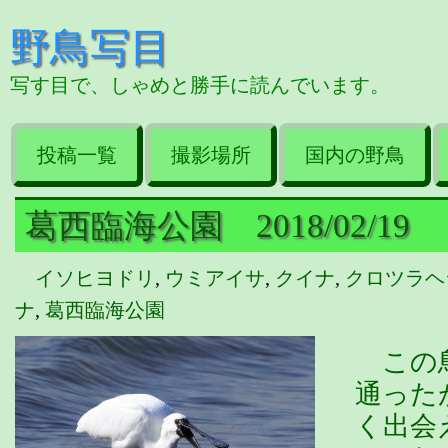
野鳥写目
写す目で、しゃめと勝手に読んでいます。
投稿一覧
撮影場所
国内の野鳥
葛西臨海公園 2018/02/19
イソヒヨドリ
,
ウミアイサ
,
クイナ
,
クロツラヘ
ナ
,
葛西臨海公園
この鳥
通った
く出会