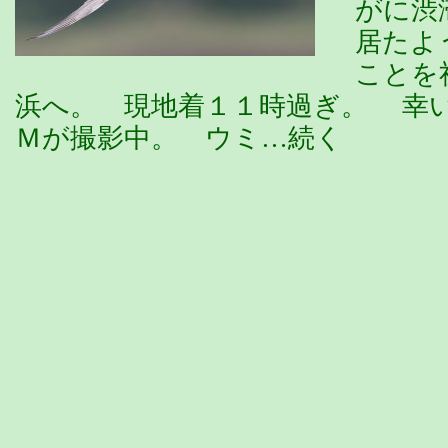
がに渋
居たよ
ことを
浜へ。 現地着１１時過ぎ。 幸
Ｍが撮影中。 ウミ…続く