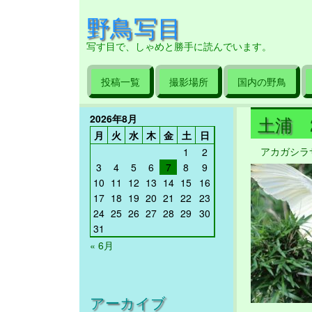
野鳥写目
写す目で、しゃめと勝手に読んでいます。
投稿一覧
撮影場所
国内の野鳥
2026年8月
土浦 20
月
火
水
木
金
土
日
アカガシラ
1
2
3
4
5
6
7
8
9
10
11
12
13
14
15
16
17
18
19
20
21
22
23
24
25
26
27
28
29
30
31
« 6月
アーカイブ