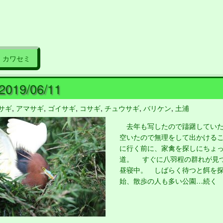
カワセミ
19/06/11
サギ
,
アマサギ
,
ゴイサギ
,
コサギ
,
チュウサギ
,
バリケン
,
土浦
去年も写したので躊躇していた
空いたので無理をして出かける
に行く前に、家禽を探しにちょ
道。 すぐに八羽程の群れが見
昼寝中。 しばらく待つと餌を
始、散歩の人も多い公園…続く