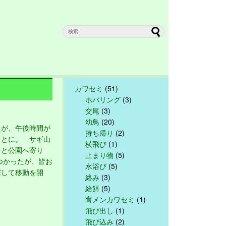
カワセミ
(51)
ホバリング
(3)
交尾
(3)
幼鳥
(20)
が、午後時間が
持ち帰り
(2)
ことに。 サギ山
横飛び
(1)
っと公園へ寄り
止まり物
(5)
つかったが、皆お
水浴び
(5)
探して移動を開
絡み
(3)
給餌
(5)
育メンカワセミ
(1)
飛び出し
(1)
飛び込み
(2)