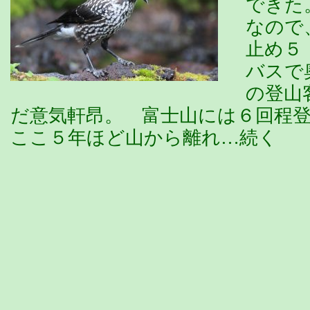
できた
なので
止め５
バスで
の登山
だ意気軒昂。 富士山には６回程
ここ５年ほど山から離れ…続く