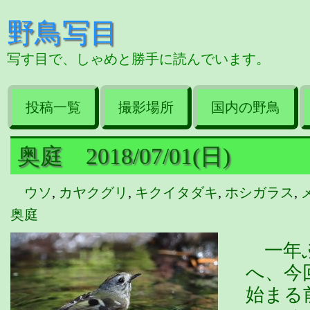
野鳥写目
写す目で、しゃめと勝手に読んでいます。
投稿一覧
撮影場所
国内の野鳥
奥庭 2018/07/01(日)
ウソ
,
カヤクグリ
,
キクイタダキ
,
ホシガラス
,
奥庭
一年ぶ
へ、今
始まる