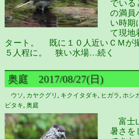
でいる
の満員
い時期
て現地
タート。 既に１０人近いＣＭが
５人程に。 狭い水場…続く
奥庭 2017/08/27(日)
ウソ
,
カヤクグリ
,
キクイタダキ
,
ヒガラ
,
ホシ
ビタキ
,
奥庭
富士山
暑さを