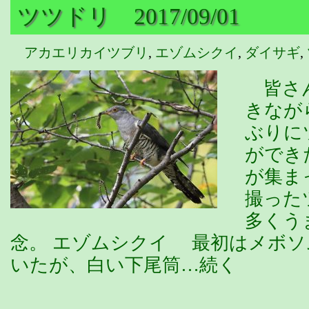
ツツドリ 2017/09/01
アカエリカイツブリ
,
エゾムシクイ
,
ダイサギ
,
皆さん
きなが
ぶりに
ができ
が集ま
撮った
多くう
念。 エゾムシクイ 最初はメボ
いたが、白い下尾筒…続く