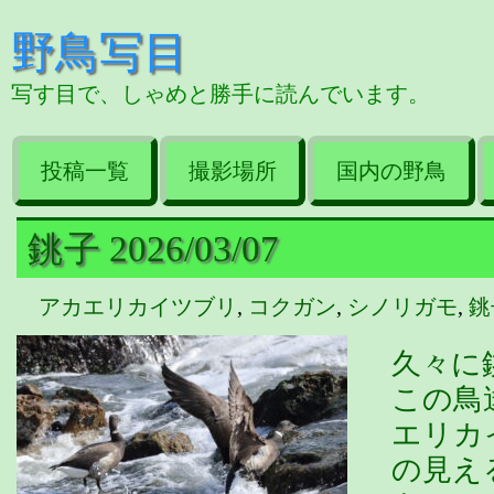
野鳥写目
写す目で、しゃめと勝手に読んでいます。
投稿一覧
撮影場所
国内の野鳥
銚子 2026/03/07
アカエリカイツブリ
,
コクガン
,
シノリガモ
,
銚
久々に
この鳥
エリカ
の見え