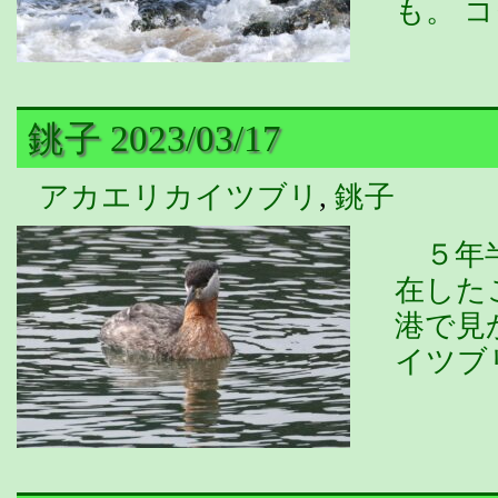
も。 
銚子 2023/03/17
アカエリカイツブリ
,
銚子
５年半
在した
港で見
イツブ