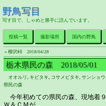
野鳥写目
写す目で、しゃめと勝手に読んでいます。
投稿一覧
撮影場所
国内の野鳥
« 柳沢峠 2018/04/28
栃木県民の森 2018/05/01
オオルリ
,
キビタキ
,
コサメビタキ
,
サンショウ
県民の森
今年初めての県民の森、現地着９
Ｗ＆ＣＭが。