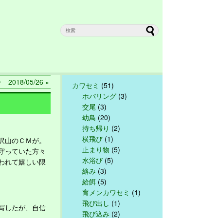
018/05/26 »
カワセミ
(51)
ホバリング
(3)
交尾
(3)
幼鳥
(20)
持ち帰り
(2)
横飛び
(1)
沢山のＣＭが。
止まり物
(5)
守っていた方々
水浴び
(5)
われて嬉しい限
絡み
(3)
給餌
(5)
育メンカワセミ
(1)
飛び出し
(1)
写したが、自信
飛び込み
(2)