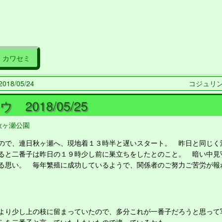
カワセミ
18/05/24
コジュリン 2
 2018/05/25
秋ヶ瀬公園
で、連日秋ヶ瀬へ、現地着１３時半と遅いスタート。 昨日と同じく
と二番子は昨日の１９時少し前に巣立ちをしたとのこと。 暗い中見
る思い。 毎年繁殖に成功しているようで、関係者のご努力ご苦労が報
り少し上の枝に留まっていたので、多分これが一番子だろうと思って