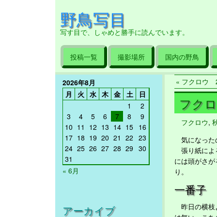
野鳥写目
写す目で、しゃめと勝手に読んでいます。
投稿一覧
撮影場所
国内の野鳥
« フクロウ 20
2026年8月
月
火
水
木
金
土
日
フクロウ
1
2
3
4
5
6
7
8
9
フクロウ
,
10
11
12
13
14
15
16
17
18
19
20
21
22
23
気になったの
24
25
26
27
28
29
30
張り紙による
31
には頭がさが
« 6月
り。
一番子
昨日の横枝よ
アーカイブ