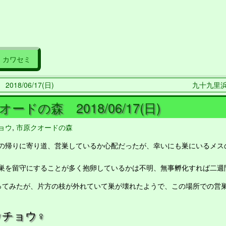
カワセミ
018/06/17(日)
九十九里浜 2
ードの森 2018/06/17(日)
ョウ
,
市原クオードの森
帰りに寄り道、営巣しているか心配だったが、幸いにも巣にいるメス
を留守にすることが多く抱卵しているかは不明、無事孵化すれば二週
てみたが、片方の枝が外れていて巣が壊れたようで、この場所での営
ウチョウ♀