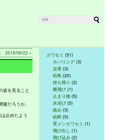
018/06/22 »
カワセミ
(51)
ホバリング
(3)
交尾
(3)
幼鳥
(20)
持ち帰り
(2)
横飛び
(1)
の姿を見ること
止まり物
(5)
水浴び
(5)
間後だろうか。
絡み
(3)
巣は止めたよう
給餌
(5)
育メンカワセミ
(1)
飛び出し
(1)
飛び込み
(2)