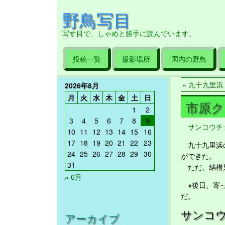
野鳥写目
写す目で、しゃめと勝手に読んでいます。
投稿一覧
撮影場所
国内の野鳥
« 九十九里浜 2
2026年8月
月
火
水
木
金
土
日
市原クオ
1
2
3
4
5
6
7
8
9
サンコウチ
10
11
12
13
14
15
16
17
18
19
20
21
22
23
九十九里浜の
24
25
26
27
28
29
30
ができた。
31
ただ、結構巣
« 6月
※後日、寄っ
だ。
サンコ
アーカイブ