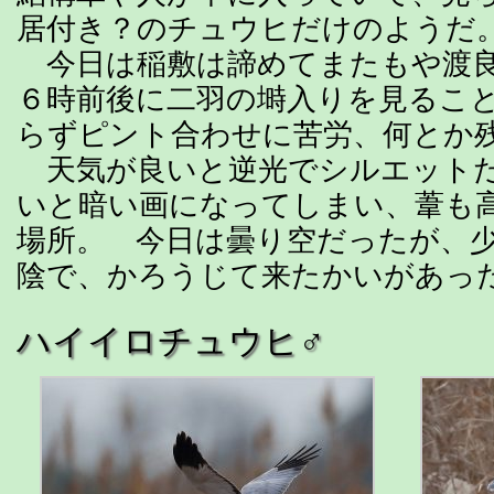
居付き？のチュウヒだけのようだ
今日は稲敷は諦めてまたもや渡良
６時前後に二羽の塒入りを見るこ
らずピント合わせに苦労、何とか
天気が良いと逆光でシルエットだ
いと暗い画になってしまい、葦も
場所。 今日は曇り空だったが、
陰で、かろうじて来たかいがあっ
ハイイロチュウヒ♂