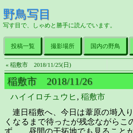
野鳥写目
写す目で、しゃめと勝手に読んでいます。
投稿一覧
撮影場所
国内の野鳥
« 稲敷市 2018/11/25(日)
稲敷市 2018/11/26
ハイイロチュウヒ
,
稲敷市
連日稲敷へ、今日は葦原の塒入り
くなるまで待ったが残念ながらこ
ず。 昼間の干拓地でも見ること