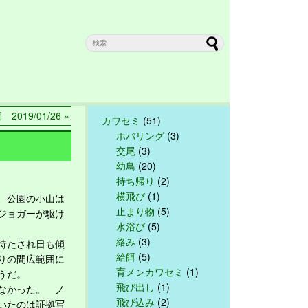
2019/01/26 »
カワセミ
(51)
ホバリング
(3)
交尾
(3)
幼鳥
(20)
持ち帰り
(2)
横飛び
(1)
、公園の小山は
止まり物
(5)
ジョガーが駆け
水浴び
(5)
絡み
(3)
待たされ日も傾
給餌
(5)
りの間広範囲に
育メンカワセミ
(1)
ようだ。
飛び出し
(1)
なかった。 ノ
飛び込み
(2)
いたのは証拠写