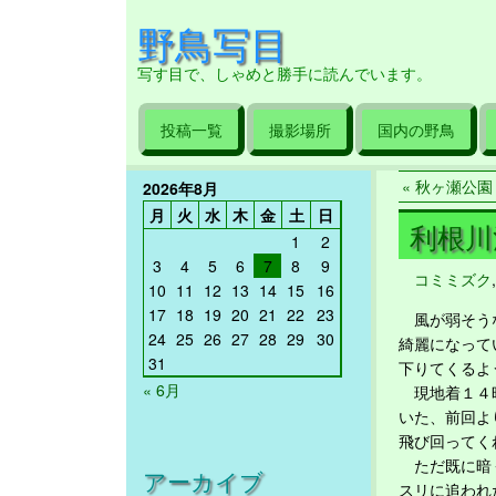
野鳥写目
写す目で、しゃめと勝手に読んでいます。
投稿一覧
撮影場所
国内の野鳥
« 秋ヶ瀬公園 2
2026年8月
月
火
水
木
金
土
日
利根川河
1
2
3
4
5
6
7
8
9
コミミズク
10
11
12
13
14
15
16
17
18
19
20
21
22
23
風が弱そうな
24
25
26
27
28
29
30
綺麗になって
31
下りてくるよ
« 6月
現地着１４時
いた、前回よ
飛び回ってく
ただ既に暗く
アーカイブ
スリに追われ