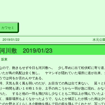
カワセミ
019/01/22
水元公園 
川敷 2019/01/23
,
坂東
ので、飽きもせず今日も河川敷へ。 少し早めに出て松伏町に寄り道
いたが鳥の気配は全く無し。 ヤマシギが隠れていた場所に道が出来、
うでは何をか言わんやである。
、天気も良く風も弱いのだが、お目当ての鳥は出て来ない。 延々と
り一時間も遅い１６時１５分、土手の向こうから一羽が急に現れ、かな
れた。 すると他の一羽も飛び出し少なくとも二羽以上が飛んでいた
、撮影場所もよくなかったようで、なんとか補正したが残った画は少
たのか野ネズミらしき小動物を掴んで目の前を飛んでくれたが、写って