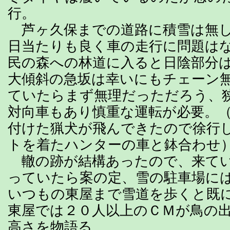
行。
芦ヶ久保までの道路に積雪は無し
日当たりも良く車の走行に問題は
民の森への林道に入ると日陰部分
大傾斜の急坂は幸いにもチェーン
ていたらまず無理だっただろう、
対向車もあり慎重な運転が必要。
付けた猟犬が飛んできたので徐行
トを着たハンターの車と鉢合わせ
轍の跡が結構あったので、来てい
っていたら案の定、雪の駐車場に
いつもの東屋まで雪道を歩くと既
東屋では２０人以上のＣＭが鳥の
高さを物語る。