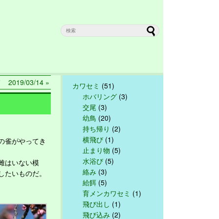
019/03/14 »
カワセミ
(51)
ホバリング
(3)
交尾
(3)
幼鳥
(20)
持ち帰り
(2)
横飛び
(1)
の雀がやってき
止まり物
(5)
水浴び
(5)
雌はいない模
絡み
(3)
したいものだ。
給餌
(5)
育メンカワセミ
(1)
飛び出し
(1)
飛び込み
(2)