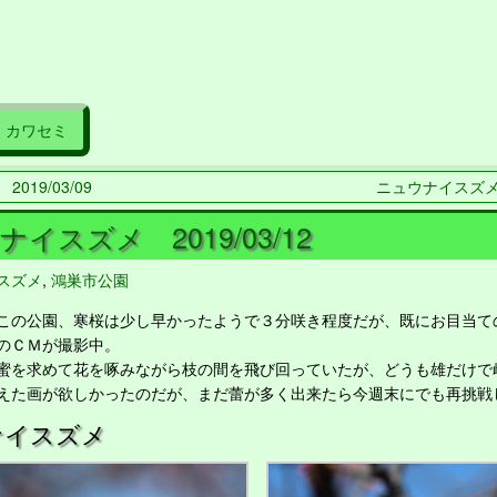
カワセミ
019/03/09
ニュウナイスズメ 2
イスズメ 2019/03/12
スズメ
,
鴻巣市公園
の公園、寒桜は少し早かったようで３分咲き程度だが、既にお目当て
のＣＭが撮影中。
を求めて花を啄みながら枝の間を飛び回っていたが、どうも雄だけで
えた画が欲しかったのだが、まだ蕾が多く出来たら今週末にでも再挑戦
ナイスズメ