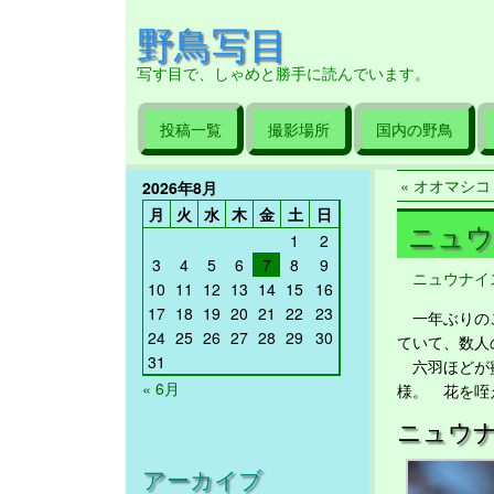
野鳥写目
写す目で、しゃめと勝手に読んでいます。
投稿一覧
撮影場所
国内の野鳥
« オオマシコ 2
2026年8月
月
火
水
木
金
土
日
ニュウナ
1
2
3
4
5
6
7
8
9
ニュウナイ
10
11
12
13
14
15
16
17
18
19
20
21
22
23
一年ぶりのこ
24
25
26
27
28
29
30
ていて、数人
31
六羽ほどが蜜
« 6月
様。 花を咥
ニュウ
アーカイブ