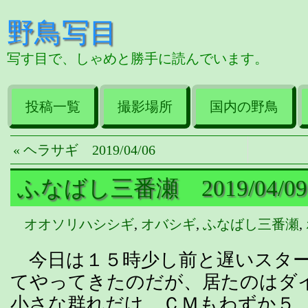
野鳥写目
写す目で、しゃめと勝手に読んでいます。
投稿一覧
撮影場所
国内の野鳥
« ヘラサギ 2019/04/06
ふなばし三番瀬 2019/04/09
オオソリハシシギ
,
オバシギ
,
ふなばし三番瀬
,
今日は１５時少し前と遅いスター
てやってきたのだが、居たのはダ
小さな群れだけ、ＣＭもわずか５