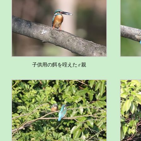
子供用の餌を咥えた♂親