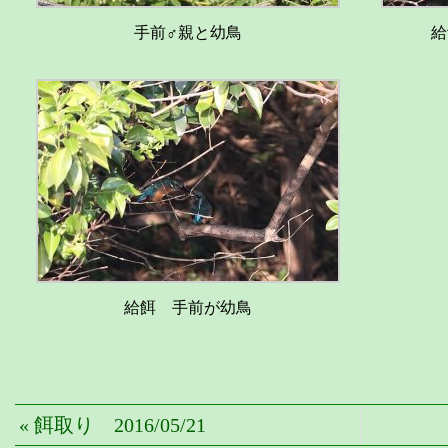
手前♂親と幼鳥
給
給餌 手前が幼鳥
« 餌取り 2016/05/21