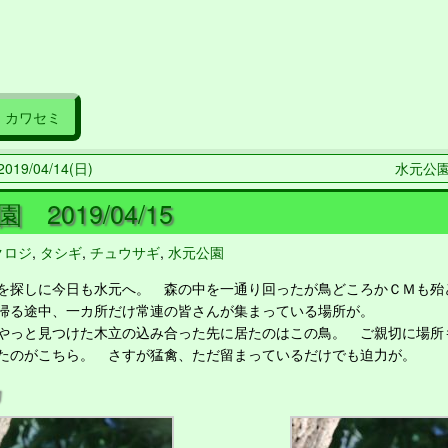
カワセミ
19/04/14(日)
水元公園 
 2019/04/15
クロジ
,
タシギ
,
チュウサギ
,
水元公園
探しに今日も水元へ。 森の中を一通り回ったが鳥どころかＣＭも殆
帰る途中、一カ所だけ常連の皆さんが集まっている場所が。
っと見つけた木立の込み合った先に居たのはこの鳥。 ご親切に場所
たのがこちら。 さすが猛禽、ただ留まっているだけでも迫力が。
カ