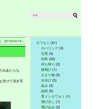
2019/04/18 »
カワセミ
(51)
ホバリング
(3)
交尾
(3)
幼鳥
(20)
持ち帰り
(2)
横飛び
(1)
どみあたらな
止まり物
(5)
水浴び
(5)
も空けて頂き写
絡み
(3)
給餌
(5)
育メンカワセミ
(1)
飛び出し
(1)
飛び込み
(2)