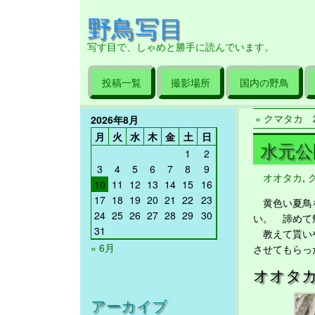
野鳥写目
写す目で、しゃめと勝手に読んでいます。
投稿一覧
撮影場所
国内の野鳥
« クマタカ 20
2026年8月
月
火
水
木
金
土
日
水元公園
1
2
3
4
5
6
7
8
9
オオタカ
,
10
11
12
13
14
15
16
17
18
19
20
21
22
23
黄色い夏鳥を
24
25
26
27
28
29
30
い。 諦めて
31
教えて貰いや
« 6月
させてもらっ
オオタ
アーカイブ