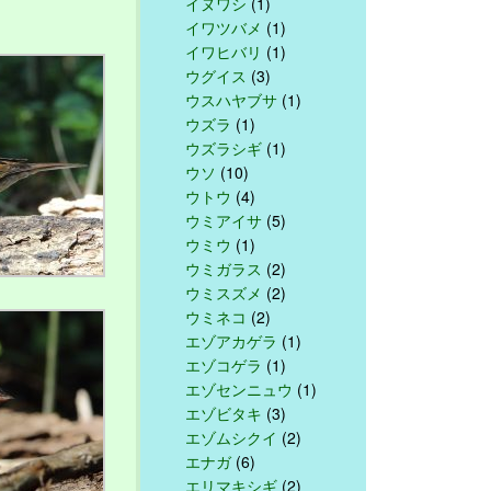
イヌワシ
(1)
イワツバメ
(1)
イワヒバリ
(1)
ウグイス
(3)
ウスハヤブサ
(1)
ウズラ
(1)
ウズラシギ
(1)
ウソ
(10)
ウトウ
(4)
ウミアイサ
(5)
ウミウ
(1)
ウミガラス
(2)
ウミスズメ
(2)
ウミネコ
(2)
エゾアカゲラ
(1)
エゾコゲラ
(1)
エゾセンニュウ
(1)
エゾビタキ
(3)
エゾムシクイ
(2)
エナガ
(6)
エリマキシギ
(2)