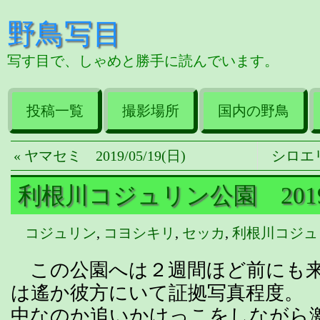
野鳥写目
写す目で、しゃめと勝手に読んでいます。
投稿一覧
撮影場所
国内の野鳥
« ヤマセミ 2019/05/19(日)
シロエリオ
利根川コジュリン公園 2019/0
コジュリン
,
コヨシキリ
,
セッカ
,
利根川コジュ
この公園へは２週間ほど前にも来
は遙か彼方にいて証拠写真程度。
中なのか追いかけっこをしながら