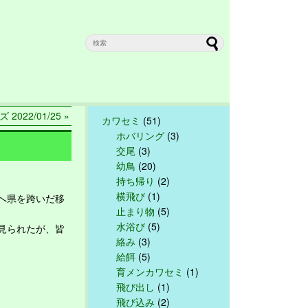
2022/01/25 »
カワセミ
(51)
ホバリング
(3)
交尾
(3)
幼鳥
(20)
持ち帰り
(2)
横飛び
(1)
へ県を跨いだ移
止まり物
(5)
水浴び
(5)
見られたが、皆
絡み
(3)
給餌
(5)
育メンカワセミ
(1)
飛び出し
(1)
飛び込み
(2)