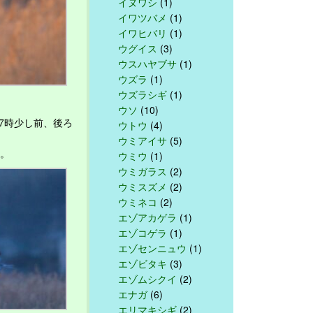
イヌワシ
(1)
イワツバメ
(1)
イワヒバリ
(1)
ウグイス
(3)
ウスハヤブサ
(1)
ウズラ
(1)
ウズラシギ
(1)
ウソ
(10)
7時少し前、後ろ
ウトウ
(4)
ウミアイサ
(5)
ら。
ウミウ
(1)
ウミガラス
(2)
ウミスズメ
(2)
ウミネコ
(2)
エゾアカゲラ
(1)
エゾコゲラ
(1)
エゾセンニュウ
(1)
エゾビタキ
(3)
エゾムシクイ
(2)
エナガ
(6)
エリマキシギ
(2)