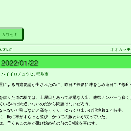
カワセミ
/01/21
オオカラモズ 
022/01/22
,
ハイイロチュウヒ
,
稲敷市
による自粛要請が出されたのに、昨日の撮影に味をしめ連日この場所
借りた道の駅では、土曜日とあって結構な人出、他県ナンバーも多く
ているのは間違いないのだから問題はないだろう。
らないと飛ばないと高をくくり、ゆっくり出かけ現地着１４時半。
、既に車がずらっと並び、かつての賑わいが戻っていた。
、早くもこの鳥が飛び始め杭の前のCM達を喜ばす。