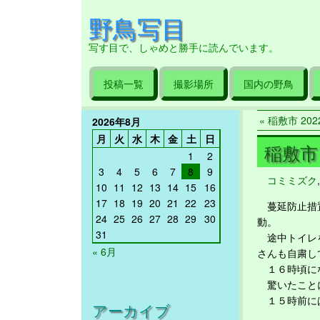
野鳥写目
写す目で、しゃめと勝手に読んでいます。
投稿一覧
撮影場所
国内の野鳥
« 稲敷市 2022
2026年8月
月
火
水
木
金
土
日
稲敷市 2
1
2
3
4
5
6
7
8
9
コミミズク
10
11
12
13
14
15
16
17
18
19
20
21
22
23
蔓延防止措置
24
25
26
27
28
29
30
動。
31
途中トイレを
« 6月
さんも自粛し
１６時頃にな
驚いたことに
１５時前には
アーカイブ