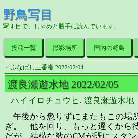
野鳥写目
写す目で、しゃめと勝手に読んでいます。
投稿一覧
撮影場所
国内の野鳥
« ふなばし三番瀬 2022/02/04
渡良瀬遊水地 2022/02/05
ハイイロチュウヒ
,
渡良瀬遊水地
午後から懲りずにまたもこの場所
ぎ。 他を回り、もっと遅くから
だが、結構な数のCMが既にスタン