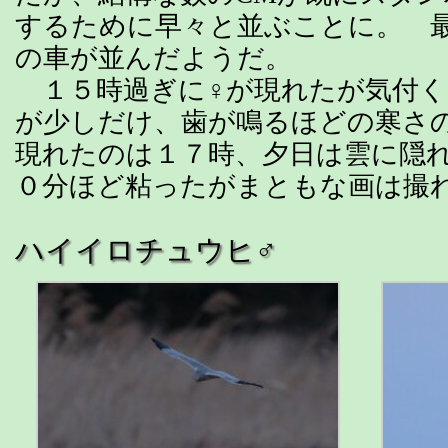
するために早々と並ぶことに。 
の車が並んだようだ。
１５時過ぎに♀が現れたが気付く
が少しだけ、歯が鳴るほどの寒さ
現れたのは１７時、夕日は雲に隠
０分ほど粘ったがまともな画は撮
ハイイロチュウヒ♂