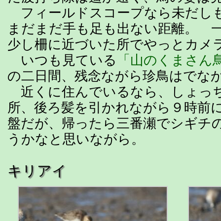
フィールドスコープなら未だしも、
まだまだ手も足も出ない距離。 
少し柵に近づいた所でやっとカメ
いつも見ている
「山のくまさん
の二日間、残念ながら珍鳥はでな
近くに住んでいるなら、しょっ
所、後ろ髪を引かれながら９時前
盤だが、帰ったら三番瀬でシギチ
うかなと思いながら。
キリアイ