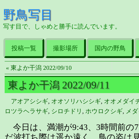
野鳥写目
写す目で、しゃめと勝手に読んでいます。
投稿一覧
撮影場所
国内の野鳥
« 東よか干潟 2022/09/10
東よか干潟 2022/09/11
アオアシシギ
,
オオソリハシシギ
,
オオメダイ
ロツラヘラサギ
,
シロチドリ
,
ホウロクシギ
,
メダ
今日は、満潮が9:43、3時間前の
だ波打ち際は遥か遠く、鳥の姿は