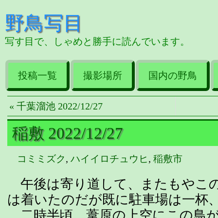
野鳥写目
写す目で、しゃめと勝手に読んでいます。
投稿一覧
撮影場所
国内の野鳥
« 千葉溜池 2022/12/27
稲敷 2022/12/27
コミミズク
,
ハイイロチュウヒ
,
稲敷市
午後は寄り道して、またもやこの
は着いたのだが既に駐車場は一杯、
二時半頃、葦原の上空にこの鳥が