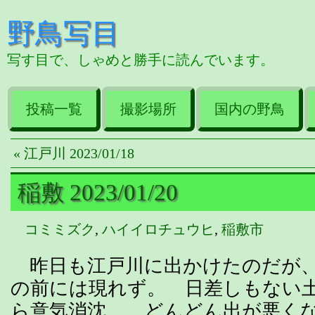
野鳥写目
写す目で、しゃめと勝手に読んでいます。
投稿一覧
撮影場所
国内の野鳥
« 江戸川 2023/01/18
稲敷 2023/01/20
コミミズク
,
ハイイロチュウヒ
,
稲敷市
昨日も江戸川に出かけたのだが、
の前には現れず。 日差しもない
ら意気消沈。 どんどん出が悪く