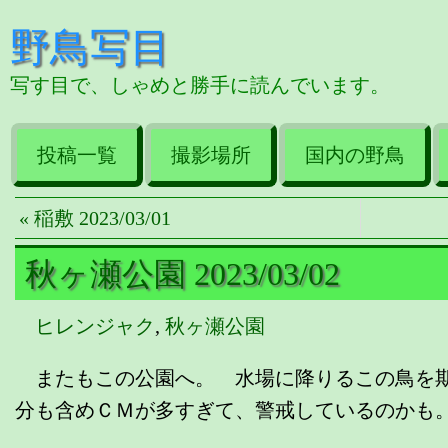
野鳥写目
写す目で、しゃめと勝手に読んでいます。
投稿一覧
撮影場所
国内の野鳥
« 稲敷 2023/03/01
秋ヶ瀬公園 2023/03/02
ヒレンジャク
,
秋ヶ瀬公園
またもこの公園へ。 水場に降りるこの鳥を期
分も含めＣＭが多すぎて、警戒しているのかも