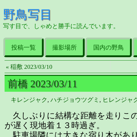
野鳥写目
写す目で、しゃめと勝手に読んでいます。
投稿一覧
撮影場所
国内の野鳥
« 稲敷 2023/03/10
前橋 2023/03/11
キレンジャク
,
ハチジョウツグミ
,
ヒレンジャ
久しぶりに結構な距離を走りこの
が遅く現地着１３時過ぎ。
駐車場隣には大きな宿り木があり