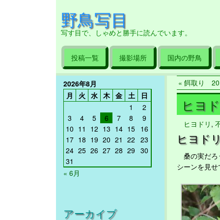
野鳥写目
写す目で、しゃめと勝手に読んでいます。
投稿一覧
撮影場所
国内の野鳥
« 餌取り 201
2026年8月
月
火
水
木
金
土
日
ヒヨドリ
1
2
3
4
5
6
7
8
9
ヒヨドリ
,
10
11
12
13
14
15
16
ヒヨド
17
18
19
20
21
22
23
24
25
26
27
28
29
30
桑の実だろう
31
シーンを見せ
« 6月
アーカイブ