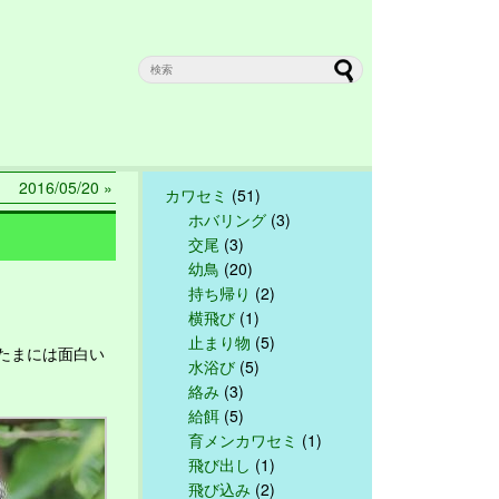
2016/05/20 »
カワセミ
(51)
ホバリング
(3)
交尾
(3)
幼鳥
(20)
持ち帰り
(2)
横飛び
(1)
止まり物
(5)
たまには面白い
水浴び
(5)
絡み
(3)
給餌
(5)
育メンカワセミ
(1)
飛び出し
(1)
飛び込み
(2)