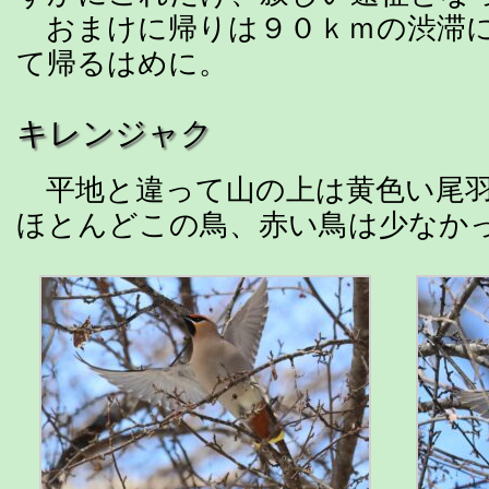
おまけに帰りは９０ｋｍの渋滞に
て帰るはめに。
キレンジャク
平地と違って山の上は黄色い尾羽
ほとんどこの鳥、赤い鳥は少なか