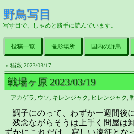
野鳥写目
写す目で、しゃめと勝手に読んでいます。
投稿一覧
撮影場所
国内の野鳥
« 稲敷 2023/03/17
戦場ヶ原 2023/03/19
アカゲラ
,
ウソ
,
キレンジャク
,
ヒレンジャク
,
調子にのって、わずか一週間後に
残念ながらそうは上手く問屋は卸
ずかにこれだけ、寂しい遠征とな