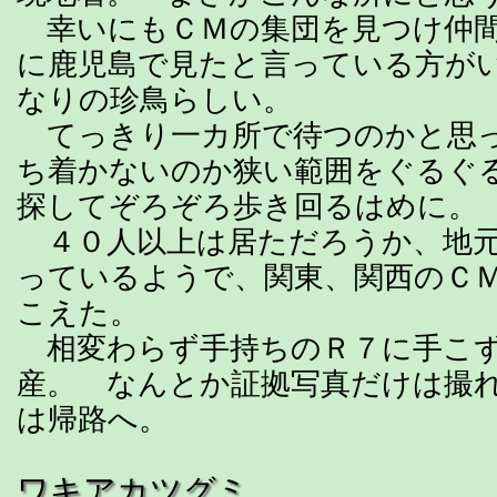
幸いにもＣＭの集団を見つけ仲間
に鹿児島で見たと言っている方が
なりの珍鳥らしい。
てっきり一カ所で待つのかと思
ち着かないのか狭い範囲をぐるぐ
探してぞろぞろ歩き回るはめに。
４０人以上は居ただろうか、地元
っているようで、関東、関西のＣ
こえた。
相変わらず手持ちのＲ７に手こず
産。 なんとか証拠写真だけは撮
は帰路へ。
ワキアカツグミ