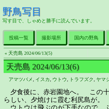
野鳥写目
写す目で、しゃめと勝手に読んでいます。
投稿一覧
撮影場所
国内の野鳥
« 天売島 2024/06/13(5)
天売島 2024/06/13(6)
アマツバメ
,
イスカ
,
ウトウ
,
トラフズク
,
ヤマ
夕食後に、赤岩園地へ。 この十
らしい、夕焼けに霞む利尻島が。
ウトウは飛ぶのが下手なので、