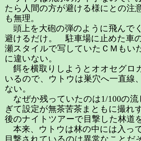
たら人間の方が避ける様にとの注
も無理。
頭上を大砲の弾のように飛んでく
避けるだけ。 駐車場に止めた車
瀬スタイルで写していたＣＭもい
に違いない。
餌を横取りしようとオオセグロ
いるので、ウトウは巣穴へ一直線
ない。
なぜか残っていたのは1/100の
ぎて設定が無茶苦茶まともに撮れ
後のナイトツアーで目撃した林道
本来、ウトウは林の中には入って
目撃されているのは異常なことだ