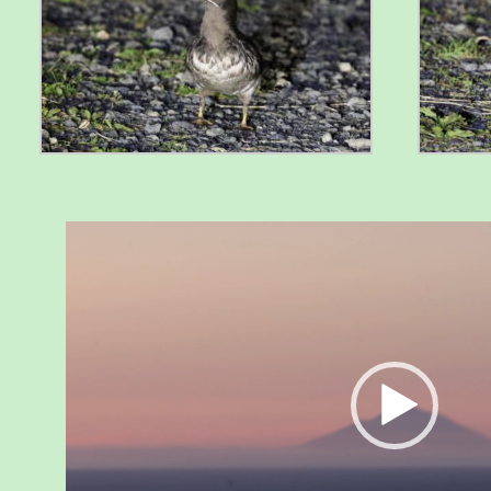
動
画
プ
レ
ー
ヤ
ー