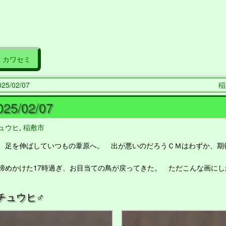
カワセミ
5/02/07
稲
25/02/07
ュウヒ
,
稲敷市
足を伸ばしていつもの葦原へ。 出が悪いのだろうＣＭはわずか、期
めかけた17時過ぎ、お目当ての鳥が戻ってきた。 ただこんな画にし
チュウヒ♂