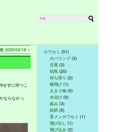
敷 2025/02/18 »
カワセミ
(51)
ホバリング
(3)
交尾
(3)
幼鳥
(20)
持ち帰り
(2)
横飛び
(1)
待せずに待つこ
止まり物
(5)
水浴び
(5)
かならなかっ
絡み
(3)
給餌
(5)
育メンカワセミ
(1)
飛び出し
(1)
飛び込み
(2)