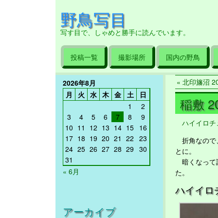
野鳥写目
写す目で、しゃめと勝手に読んでいます。
投稿一覧
撮影場所
国内の野鳥
« 北印旛沼 202
2026年8月
月
火
水
木
金
土
日
稲敷 20
1
2
3
4
5
6
7
8
9
ハイイロチ
10
11
12
13
14
15
16
17
18
19
20
21
22
23
折角なので、
24
25
26
27
28
29
30
とに。
31
暗くなって諦
« 6月
た。
ハイイロ
アーカイブ