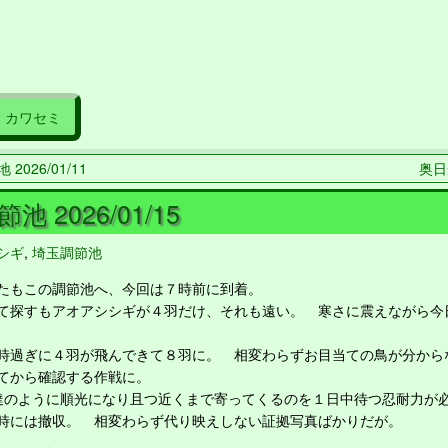
カワセミ
2026/01/11
奥日光
池 2026/01/15
シギ
,
埼玉調節池
もこの調節池へ、今回は７時前に到着。
探すもアオアシシギが４羽だけ、それも遠い。 寒さに震えながら今
過ぎに４羽が飛んできて８羽に。 相変わらずお目当ての鳥が分から
てから確認する作戦に。
のように順光になり且つ近くまで寄ってくるのを１日中待つ忍耐力が
には撤収。 相変わらず代り映えしない証拠写真ばかりだが。