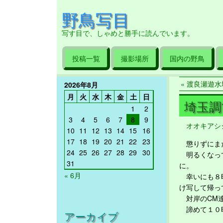
野鳥写目
写す目で、しゃめと勝手に読んでいます。
投稿一覧
撮影場所
国内の野鳥
« 渡良瀬遊水地 
2026年8月
月
火
水
木
金
土
日
埼玉調節
1
2
3
4
5
6
7
8
9
オオキアシ
10
11
12
13
14
15
16
17
18
19
20
21
22
23
懲りずにまた
24
25
26
27
28
29
30
明るくなって
31
に。
« 6月
幸いにも８時
け写して帰っ
対岸のCM達
諦めて１０時
アーカイブ