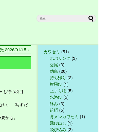
 2026/01/15 »
カワセミ
(51)
ホバリング
(3)
交尾
(3)
幼鳥
(20)
持ち帰り
(2)
横飛び
(1)
止まり物
(5)
日も待つ羽目
水浴び
(5)
絡み
(3)
ない。 写すだ
給餌
(5)
育メンカワセミ
(1)
必要かも。
飛び出し
(1)
飛び込み
(2)