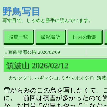
野鳥写目
写す目で、しゃめと勝手に読んでいます。
投稿一覧
撮影場所
国内の野鳥
« 葛西臨海公園 2026/02/09
筑波山 2026/02/12
カヤクグリ
,
ハギマシコ
,
ミヤマホオジロ
,
筑波
雪がらみのこの鳥を写したくて、
に。 前回は積雪が多かったので
か、お目当ての鳥もやってこなか