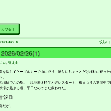
カワセミ
026/02/19
筑波山 20
026/02/26(1)
ジロ
,
筑波山
を探してケーブルカーで山に登り、帰りにちょっとだけ梅林に寄った
ン。
場所でこの鳥。 現地着８時半と遅いスタート、梅まつりの期間中で
渋滞が起きる道、平日なのでまだ救われた。
オジロ
姿だが。