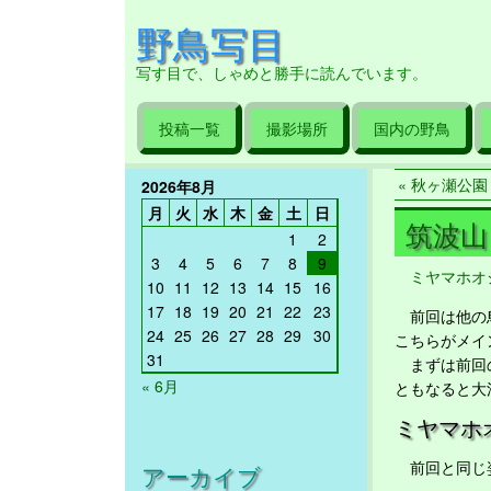
野鳥写目
写す目で、しゃめと勝手に読んでいます。
投稿一覧
撮影場所
国内の野鳥
« 秋ヶ瀬公園 2
2026年8月
月
火
水
木
金
土
日
筑波山 2
1
2
3
4
5
6
7
8
9
ミヤマホオ
10
11
12
13
14
15
16
17
18
19
20
21
22
23
前回は他の鳥
24
25
26
27
28
29
30
こちらがメイ
31
まずは前回の
« 6月
ともなると大
ミヤマホ
前回と同じ
アーカイブ