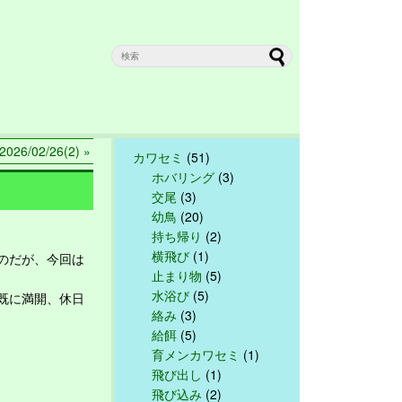
26/02/26(2) »
カワセミ
(51)
ホバリング
(3)
交尾
(3)
幼鳥
(20)
持ち帰り
(2)
横飛び
(1)
のだが、今回は
止まり物
(5)
水浴び
(5)
既に満開、休日
絡み
(3)
給餌
(5)
育メンカワセミ
(1)
飛び出し
(1)
飛び込み
(2)